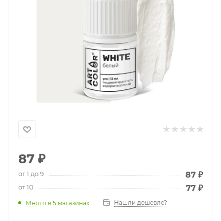
87
₽
от 1 до 9
87
₽
от 10
77
₽
Нашли дешевле?
Много
в 5 магазинах