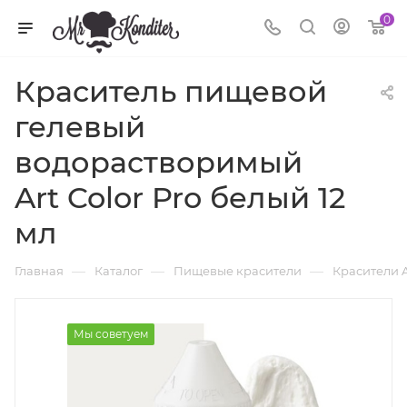
0
Краситель пищевой
гелевый
водорастворимый
Art Color Pro белый 12
мл
—
—
—
Главная
Каталог
Пищевые красители
Красители A
Мы советуем