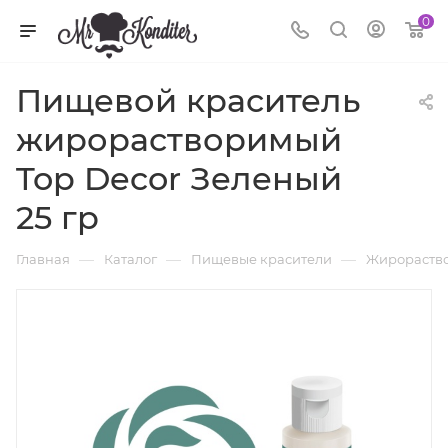
0
Пищевой краситель
жирорастворимый
Top Decor Зеленый
25 гр
—
—
—
Главная
Каталог
Пищевые красители
Жирораство