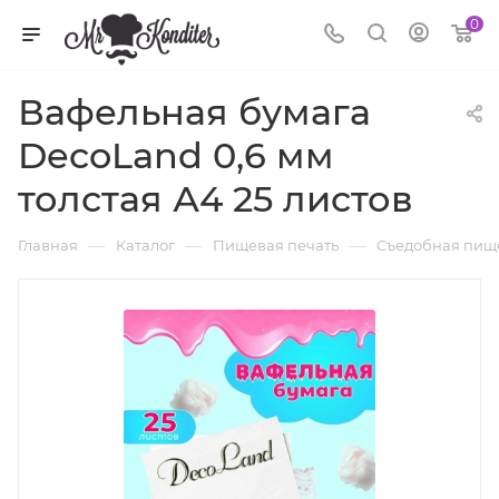
0
Вафельная бумага
DecoLand 0,6 мм
толстая А4 25 листов
—
—
—
Главная
Каталог
Пищевая печать
Съедобная пищ