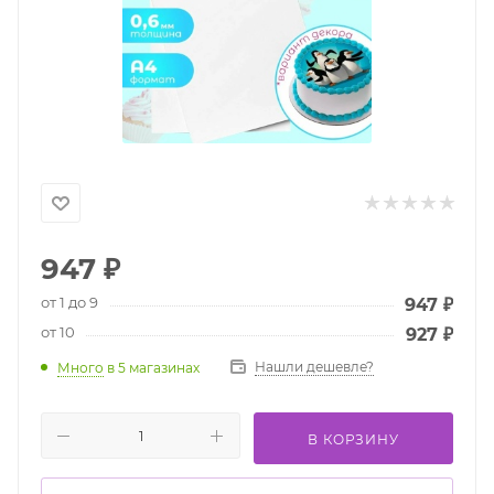
947
₽
от 1 до 9
947
₽
от 10
927
₽
Нашли дешевле?
Много
в 5 магазинах
В КОРЗИНУ