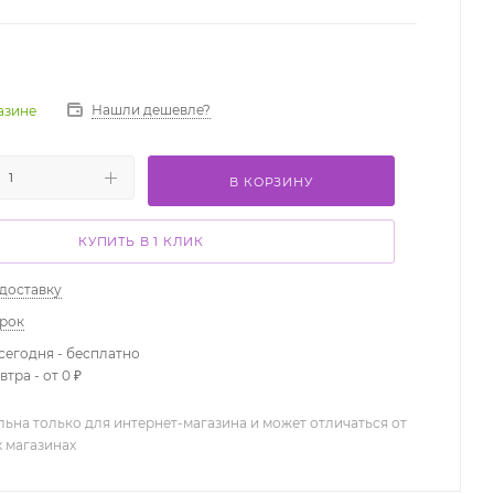
Нашли дешевле?
газине
В КОРЗИНУ
КУПИТЬ В 1 КЛИК
 доставку
арок
сегодня - бесплатно
тра - от 0 ₽
льна только для интернет-магазина и может отличаться от
х магазинах