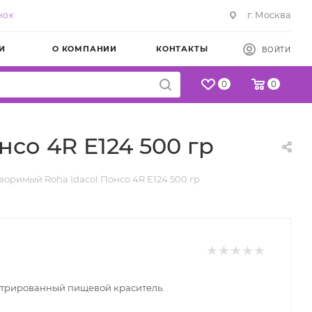
г. Москва
НОК
И
О КОМПАНИИ
КОНТАКТЫ
ВОЙТИ
0
0
со 4R E124 500 гр
воримый Roha Idacol Понсо 4R E124 500 гр
трированный пищевой краситель.