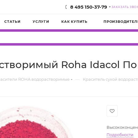
8 495 150-37-79
ЗАКАЗАТЬ ЗВО
СТАТЬИ
УСЛУГИ
КАК КУПИТЬ
ПРОИЗВОДИТЕЛ
створимый Roha Idacol Пон
—
расители ROHA водорастворимые
Краситель сухой водораст
Высококонцен
Подробности