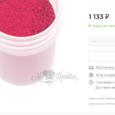
1 133
₽
Много
в 1 ма
Рассчитать
Хочу в под
Самовывоз 
Доставка зав
Цена действите
цен в розничны