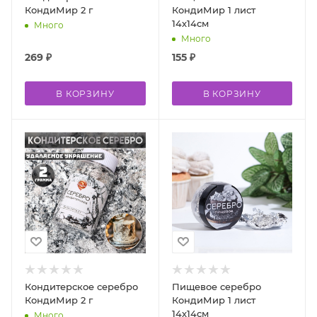
КондиМир 2 г
КондиМир 1 лист
14х14см
Много
Много
269
₽
155
₽
В КОРЗИНУ
В КОРЗИНУ
Кондитерское серебро
Пищевое серебро
КондиМир 2 г
КондиМир 1 лист
14х14см
Много