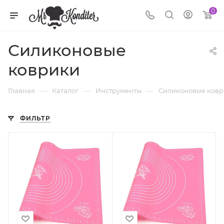
0
Силиконовые
коврики
—
—
—
Главная
Каталог
Инструменты
Силиконовые ков
ФИЛЬТР