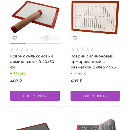
Коврик силиконовый
Коврик силиконовый
армированный 40х60
армированный с
см
разметкой Эклер 40х60
см
Много
Много
487
₽
487
₽
В КОРЗИНУ
В КОРЗИНУ