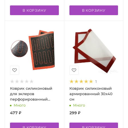
В КОРЗИНУ
В КОРЗИНУ
1
Коврик силиконовый
Коврик силиконовый
для эклеров
армированный 30х40
перфорированный
см
40х60 см
Много
Много
477
₽
299
₽
В КОРЗИНУ
В КОРЗИНУ