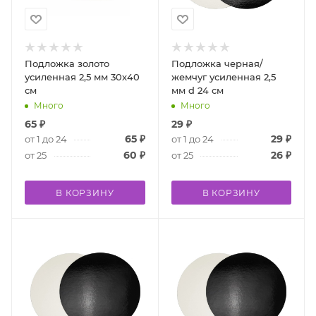
Подложка золото
Подложка черная/
усиленная 2,5 мм 30х40
жемчуг усиленная 2,5
см
мм d 24 см
Много
Много
65
₽
29
₽
65
₽
29
₽
от 1 до 24
от 1 до 24
60
₽
26
₽
от 25
от 25
В КОРЗИНУ
В КОРЗИНУ