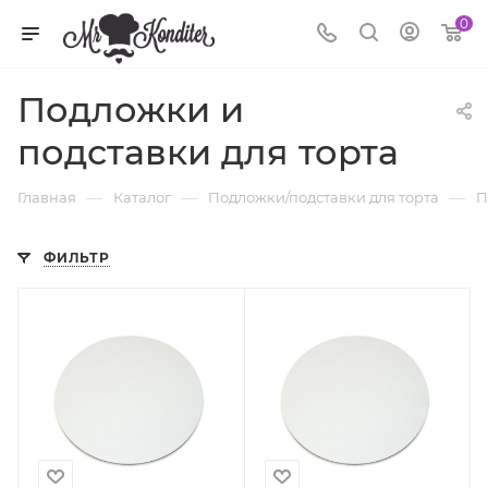
0
Подложки и
подставки для торта
—
—
—
Главная
Каталог
Подложки/подставки для торта
П
ФИЛЬТР