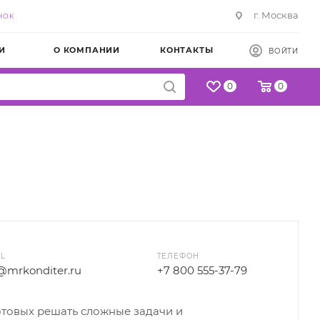
г. Москва
НОК
И
О КОМПАНИИ
КОНТАКТЫ
ВОЙТИ
0
0
IL
ТЕЛЕФОН
@mrkonditer.ru
+7 800 555-37-79
отовых решать сложные задачи и