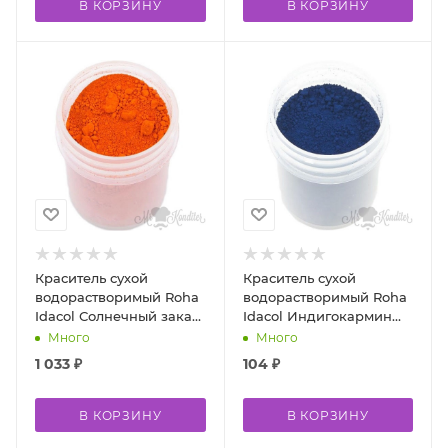
В КОРЗИНУ
В КОРЗИНУ
Краситель сухой
Краситель сухой
водорастворимый Roha
водорастворимый Roha
Idacol Солнечный закат
Idacol Индигокармин
E110 500 гр
E132 10 гр
Много
Много
1 033
₽
104
₽
В КОРЗИНУ
В КОРЗИНУ