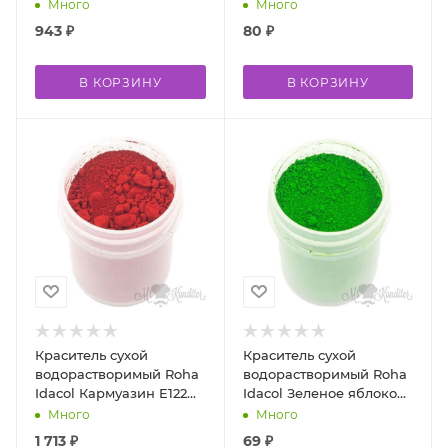
500 гр
гр
Много
Много
943
₽
80
₽
В КОРЗИНУ
В КОРЗИНУ
Краситель сухой
Краситель сухой
водорастворимый Roha
водорастворимый Roha
Idacol Кармуазин E122
Idacol Зеленое яблоко
500 гр
FCF R100 10 гр
Много
Много
1 713
₽
69
₽