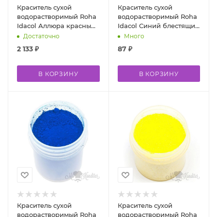
Краситель сухой
Краситель сухой
водорастворимый Roha
водорастворимый Roha
Idacol Аллюра красный
Idacol Синий блестящий
АС E129 500 гр
FCF E133 10 гр
Достаточно
Много
2 133
₽
87
₽
В КОРЗИНУ
В КОРЗИНУ
Краситель сухой
Краситель сухой
водорастворимый Roha
водорастворимый Roha