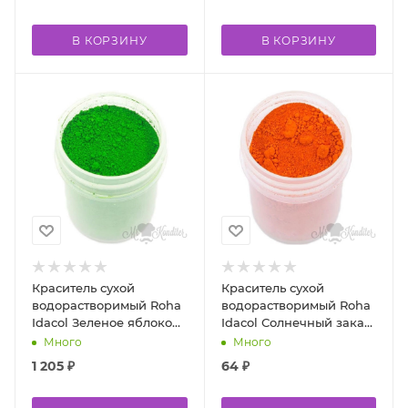
В КОРЗИНУ
В КОРЗИНУ
Краситель сухой
Краситель сухой
водорастворимый Roha
водорастворимый Roha
Idacol Зеленое яблоко
Idacol Солнечный закат
FCF R100 500 гр
E110 10 гр
Много
Много
1 205
₽
64
₽