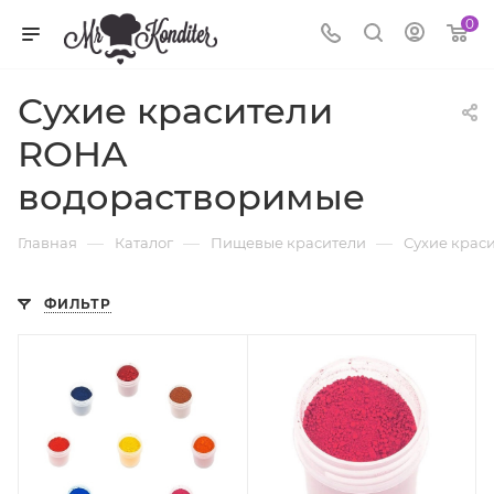
0
Сухие красители
ROHA
водорастворимые
—
—
—
Главная
Каталог
Пищевые красители
Сухие крас
ФИЛЬТР