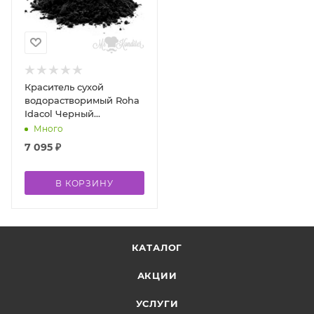
Краситель сухой
водорастворимый Roha
Idacol Черный
блестящий Е151 500 гр
Много
7 095
₽
В КОРЗИНУ
КАТАЛОГ
АКЦИИ
УСЛУГИ