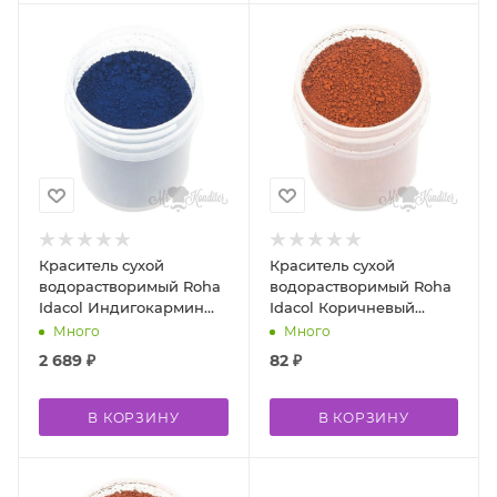
Краситель сухой
Краситель сухой
водорастворимый Roha
водорастворимый Roha
Idacol Индигокармин
Idacol Коричневый
E132 500 гр
шоколад R240 10 гр
Много
Много
2 689
₽
82
₽
В КОРЗИНУ
В КОРЗИНУ