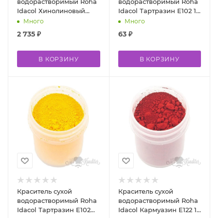
водорастворимый Roha
водорастворимый Roha
Idacol Хинолиновый
Idacol Тартразин E102 10
желтый 500 гр
гр
Много
Много
2 735
₽
63
₽
В КОРЗИНУ
В КОРЗИНУ
Краситель сухой
Краситель сухой
водорастворимый Roha
водорастворимый Roha
Idacol Тартразин E102
Idacol Кармуазин E122 10