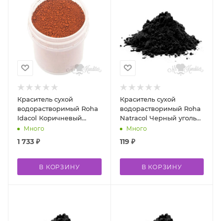
Краситель сухой
Краситель сухой
водорастворимый Roha
водорастворимый Roha
Idacol Коричневый
Natracol Черный уголь
шоколад R240 500 гр
10 гр
Много
Много
1 733
₽
119
₽
В КОРЗИНУ
В КОРЗИНУ