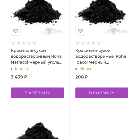
Краситель сухой
Краситель сухой
водорастворимый Roha
водорастворимый Roha
Natracol Черный уголь
Idacol Черный
500 гр
блестящий Е151 10 гр
Много
Много
3 439
₽
208
₽
В КОРЗИНУ
В КОРЗИНУ