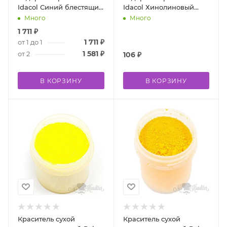
Idacol Синий блестящий
Idacol Хинолиновый
FCF E133 500 гр
желтый 10 гр
Много
Много
1 711
₽
1 711
₽
от 1 до 1
1 581
₽
от 2
106
₽
В КОРЗИНУ
В КОРЗИНУ
Краситель сухой
Краситель сухой