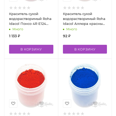
Краситель сухой
Краситель сухой
водорастворимый Roha
водорастворимый Roha
Idacol Понсо 4R E124
Idacol Аллюра красный
500 гр
АС E129 10 гр
Много
Много
1 133
₽
92
₽
В КОРЗИНУ
В КОРЗИНУ