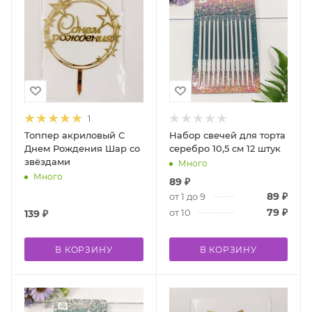
1
Топпер акриловый С
Набор свечей для торта
Днем Рождения Шар со
серебро 10,5 см 12 штук
звёздами
Много
Много
89
₽
89
₽
от 1 до 9
79
₽
от 10
139
₽
В КОРЗИНУ
В КОРЗИНУ