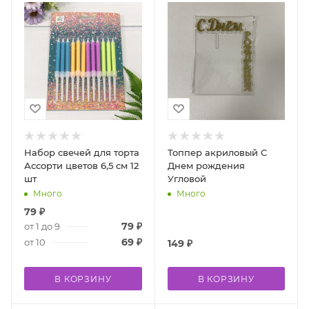
Набор свечей для торта
Топпер акриловый С
Ассорти цветов 6,5 см 12
Днем рождения
шт
Угловой
Много
Много
79
₽
79
₽
от 1 до 9
69
₽
от 10
149
₽
В КОРЗИНУ
В КОРЗИНУ