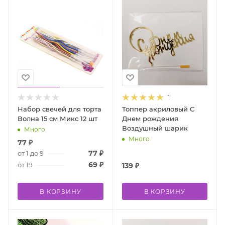
1
Набор свечей для торта
Топпер акриловый С
Волна 15 см Микс 12 шт
Днем рождения
Воздушный шарик
Много
Много
77
₽
77
₽
от 1 до 9
69
₽
от 19
139
₽
В КОРЗИНУ
В КОРЗИНУ