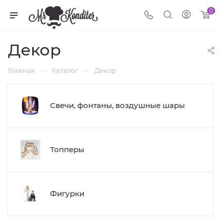
0
Декор
—
—
Главная
Каталог
Декор
Свечи, фонтаны, воздушные шары
Топперы
Фигурки