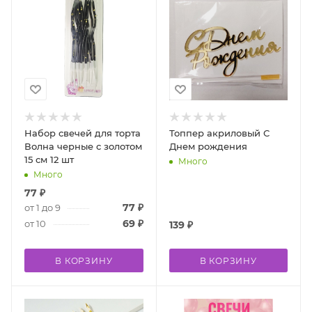
Набор свечей для торта
Топпер акриловый С
Волна черные с золотом
Днем рождения
15 см 12 шт
Много
Много
77
₽
77
₽
от 1 до 9
69
₽
от 10
139
₽
В КОРЗИНУ
В КОРЗИНУ