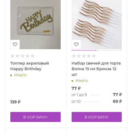
Топпер акриловый
Набор свечей для торта
Happy Birthday
Волна 15 см Бронза 12
шт
Много
Много
77
₽
77
₽
от 1 до 9
69
₽
от 10
139
₽
В КОРЗИНУ
В КОРЗИНУ