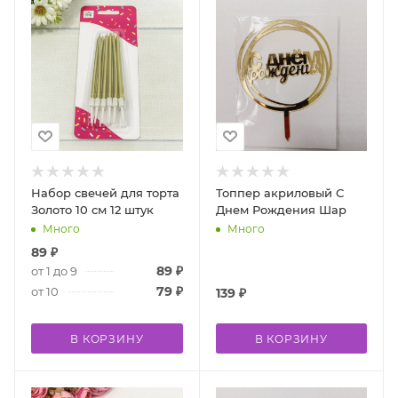
Набор свечей для торта
Топпер акриловый С
Золото 10 см 12 штук
Днем Рождения Шар
Много
Много
89
₽
89
₽
от 1 до 9
79
₽
от 10
139
₽
В КОРЗИНУ
В КОРЗИНУ