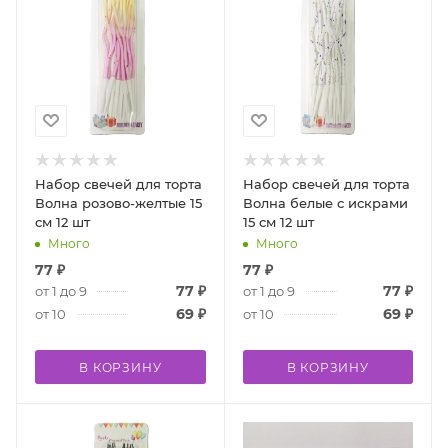
Набор свечей для торта
Набор свечей для торта
Волна розово-желтые 15
Волна белые с искрами
см 12 шт
15 см 12 шт
Много
Много
77
₽
77
₽
77
₽
77
₽
от 1 до 9
от 1 до 9
69
₽
69
₽
от 10
от 10
В КОРЗИНУ
В КОРЗИНУ