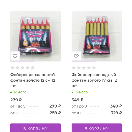
Фейерверк холодный
Фейерверк холодный
фонтан золото 12 см 12
фонтан золото 17 см 12
шт
шт
Много
Много
279
₽
349
₽
279
₽
349
₽
от 1 до 9
от 1 до 9
259
₽
329
₽
от 10
от 10
В КОРЗИНУ
В КОРЗИНУ