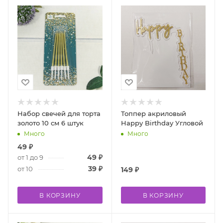
Набор свечей для торта
Топпер акриловый
золото 10 см 6 штук
Happy Birthday Угловой
Много
Много
49
₽
49
₽
от 1 до 9
39
₽
от 10
149
₽
В КОРЗИНУ
В КОРЗИНУ