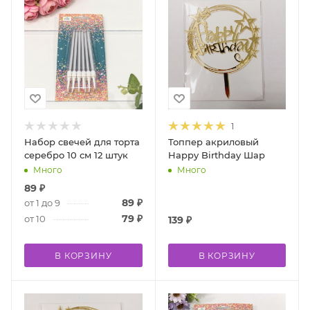
1
Набор свечей для торта
Топпер акриловый
серебро 10 см 12 штук
Happy Birthday Шар
Много
Много
89
₽
89
₽
от 1 до 9
79
₽
от 10
139
₽
В КОРЗИНУ
В КОРЗИНУ