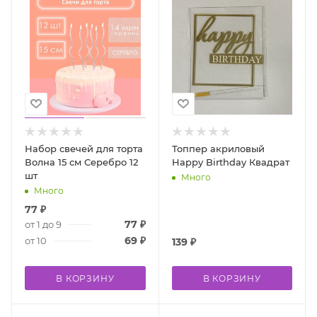
Набор свечей для торта
Топпер акриловый
Волна 15 см Серебро 12
Happy Birthday Квадрат
шт
Много
Много
77
₽
77
₽
от 1 до 9
69
₽
от 10
139
₽
В КОРЗИНУ
В КОРЗИНУ