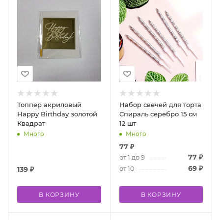
Топпер акриловый
Набор свечей для торта
Happy Birthday золотой
Спираль серебро 15 см
Квадрат
12 шт
Много
Много
77
₽
77
₽
от 1 до 9
69
₽
от 10
139
₽
В КОРЗИНУ
В КОРЗИНУ