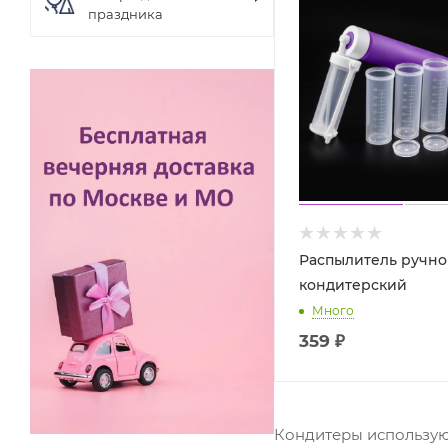
праздника
Распылитель ручн
кондитерский
Много
359
₽
Кондитеры используют