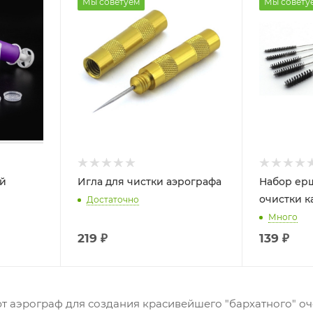
Мы советуем
Мы совету
ой
Игла для чистки аэрографа
Набор ер
очистки к
Достаточно
Много
219
₽
139
₽
 аэрограф для создания красивейшего "бархатного" оче