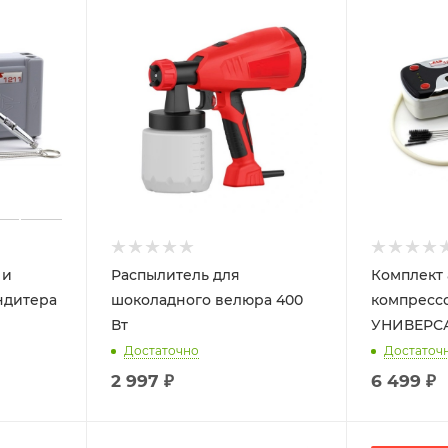
 и
Распылитель для
Комплект 
ндитера
шоколадного велюра 400
компрессо
Вт
УНИВЕРС
Достаточно
Достаточ
2 997
₽
6 499
₽