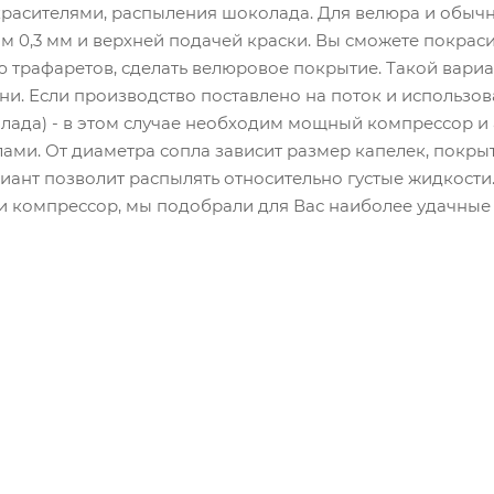
асителями, распыления шоколада. Для велюра и обычн
м 0,3 мм и верхней подачей краски. Вы сможете покрасит
ю трафаретов, сделать велюровое покрытие. Такой вари
ни. Если производство поставлено на поток и использов
лада) - в этом случае необходим мощный компрессор и
ми. От диаметра сопла зависит размер капелек, покрыт
ариант позволит распылять относительно густые жидкос
и компрессор, мы подобрали для Вас наиболее удачные 