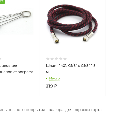
ем
шиков для
Шланг 1401, G1/8" х G1/8", 1.8
аналов аэрографа
м
Много
219
₽
нь нежного покрытия - велюра, для окраски торта