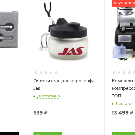
Крутая шту
Очиститель для аэрографа
Комплект 
Jas
компрессо
ТОП
Достаточно
Достаточ
539
₽
13 499
₽