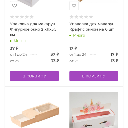
Упаковка для макарун
Упаковка для макарун
Фигурное окно 21х11х5,5
Крафт с окном на 6 шт
см
Много
Много
37
₽
17
₽
37
₽
17
₽
от 1 до 24
от 1 до 24
33
₽
13
₽
от 25
от 25
В КОРЗИНУ
В КОРЗИНУ