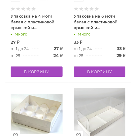
Упаковка на 4 моти
Упаковка на 6 моти
белая с пластиковой
белая с пластиковой
крышкой и
крышкой и
ложементами
ложементами
Много
Много
27
₽
33
₽
27
₽
33
₽
от 1 до 24
от 1 до 24
24
₽
29
₽
от 25
от 25
В КОРЗИНУ
В КОРЗИНУ