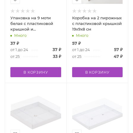
Упаковка на 9 моти
Коробка на 2 пирожных
белая с пластиковой
с пластиковой крышкой
крышкой и
19х9х8 см
ложементами
Много
Много
37
₽
57
₽
37
₽
57
₽
от 1 до 24
от 1 до 24
33
₽
47
₽
от 25
от 25
В КОРЗИНУ
В КОРЗИНУ