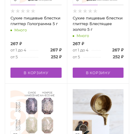
Сухие пищевые блестки
Сухие пищевые блестки
глиттер Голограмма 5 г
глиттер Блестящее
золото 5 г
Много
Много
267
₽
267
₽
267
₽
267
₽
от 1 до 4
от 1 до 4
252
₽
252
₽
от 5
от 5
В КОРЗИНУ
В КОРЗИНУ