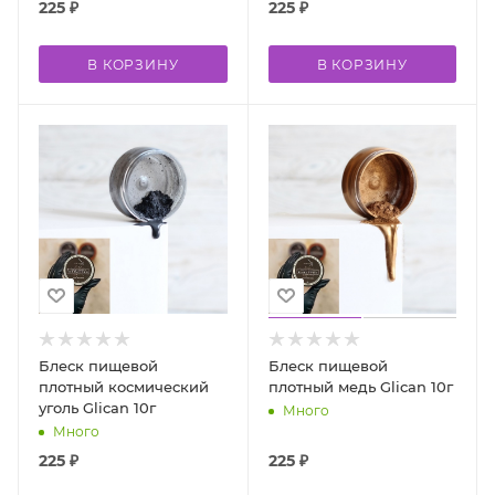
225
₽
225
₽
В КОРЗИНУ
В КОРЗИНУ
Блеск пищевой
Блеск пищевой
плотный космический
плотный медь Glican 10г
уголь Glican 10г
Много
Много
225
₽
225
₽