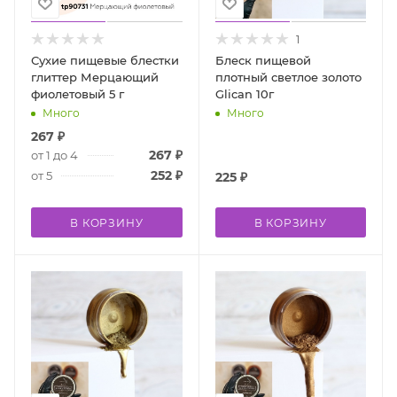
1
Сухие пищевые блестки
Блеск пищевой
глиттер Мерцающий
плотный светлое золото
фиолетовый 5 г
Glican 10г
Много
Много
267
₽
267
₽
от 1 до 4
252
₽
от 5
225
₽
В КОРЗИНУ
В КОРЗИНУ