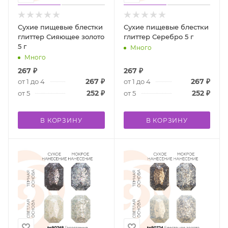
Сухие пищевые блестки
Сухие пищевые блестки
глиттер Сияющее золото
глиттер Серебро 5 г
5 г
Много
Много
267
₽
267
₽
267
₽
267
₽
от 1 до 4
от 1 до 4
252
₽
252
₽
от 5
от 5
В КОРЗИНУ
В КОРЗИНУ