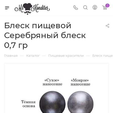
0
Блеск пищевой
Серебряный блеск
0,7 гр
—
—
—
Главная
Каталог
Пищевые красители
Блеск пище