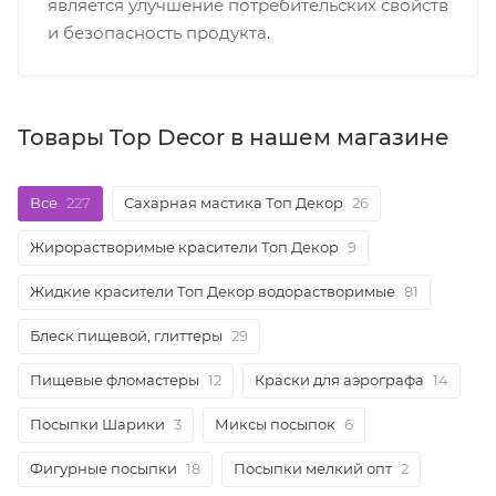
является улучшение потребительских свойств
и безопасность продукта.
Товары Top Decor в нашем магазине
Все
227
Сахарная мастика Топ Декор
26
Жирорастворимые красители Топ Декор
9
Жидкие красители Топ Декор водорастворимые
81
Блеск пищевой, глиттеры
29
Пищевые фломастеры
12
Краски для аэрографа
14
Посыпки Шарики
3
Миксы посыпок
6
Фигурные посыпки
18
Посыпки мелкий опт
2