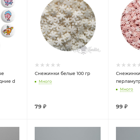
ые
Снежинки белые 100 гр
Снежинки
дние d
перламутр
Много
Много
79
₽
99
₽