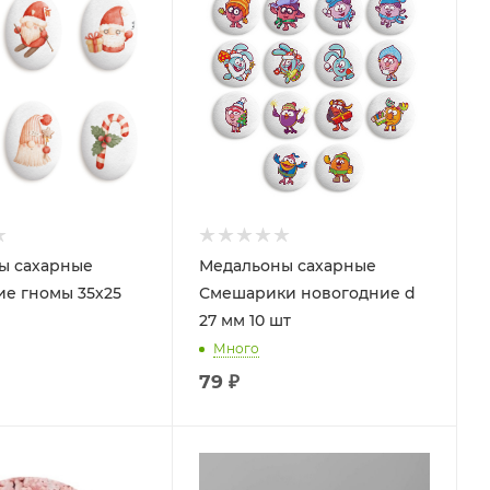
ы сахарные
Медальоны сахарные
е гномы 35х25
Смешарики новогодние d
27 мм 10 шт
Много
79
₽