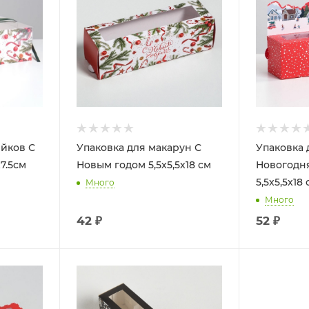
ейков С
Упаковка для макарун С
Упаковка 
7.5см
Новым годом 5,5х5,5х18 см
Новогодн
5,5х5,5х18 
Много
Много
42
₽
52
₽