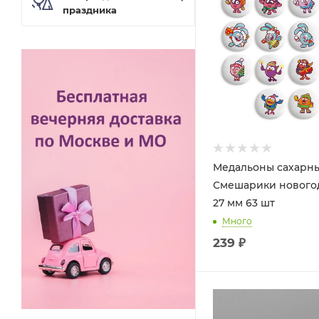
праздника
Медальоны сахарн
Смешарики нового
27 мм 63 шт
Много
239
₽