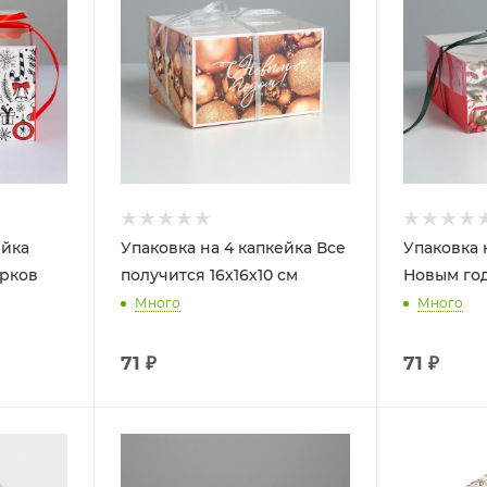
ейка
Упаковка на 4 капкейка Все
Упаковка 
рков
получится 16х16х10 см
Новым год
Много
Много
71
₽
71
₽