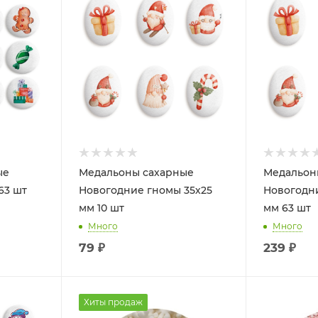
ые
Медальоны сахарные
Медальон
63 шт
Новогодние гномы 35х25
Новогодни
мм 10 шт
мм 63 шт
Много
Много
79
₽
239
₽
Хиты продаж