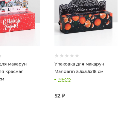
для макарун
Упаковка для макарун
яя красная
Mandarin 5,5х5,5х18 см
см
Много
52
₽