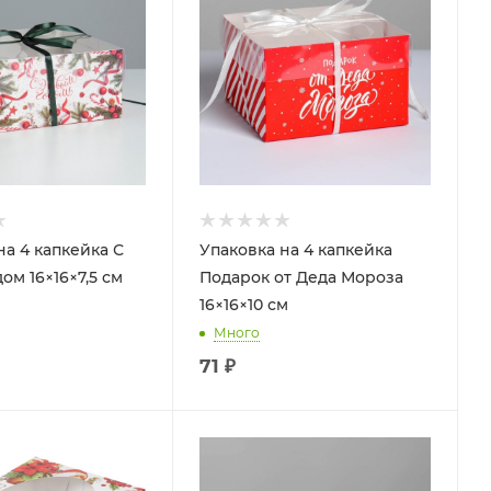
на 4 капкейка С
Упаковка на 4 капкейка
ом 16×16×7,5 см
Подарок от Деда Мороза
16×16×10 см
Много
71
₽