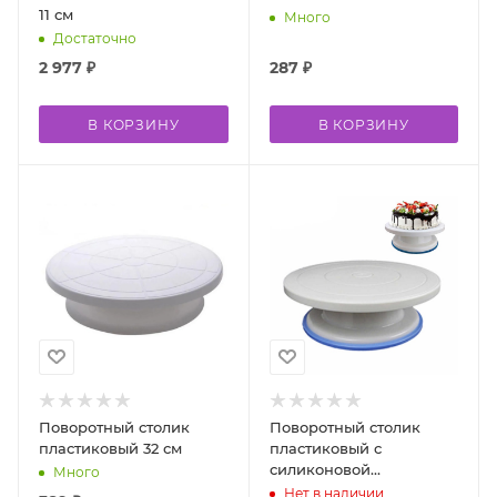
11 см
Много
Достаточно
2 977
₽
287
₽
В КОРЗИНУ
В КОРЗИНУ
Поворотный столик
Поворотный столик
пластиковый 32 см
пластиковый с
силиконовой
Много
подставкой 28 см
Нет в наличии