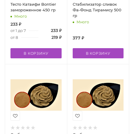
Тесто Катаифи Bontier
Стабилизатор сливок
замороженное 450 гр
Фа-Фонд Тирамису 500
гр
Много
Много
233
₽
233
₽
от 1 до 7
219
₽
от 8
377
₽
В КОРЗИНУ
В КОРЗИНУ