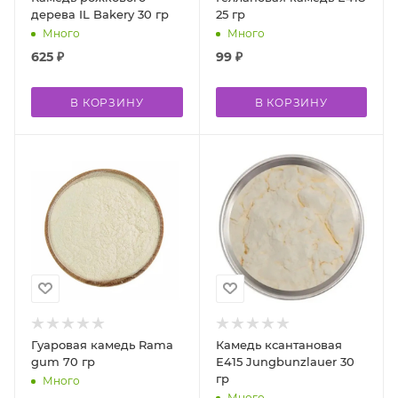
дерева IL Bakery 30 гр
25 гр
Много
Много
625
₽
99
₽
В КОРЗИНУ
В КОРЗИНУ
Гуаровая камедь Rama
Камедь ксантановая
gum 70 гр
Е415 Jungbunzlauer 30
гр
Много
Много