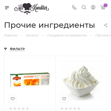
0
Прочие ингредиенты
—
—
—
Главная
Каталог
Пищевые ингредиенты
Прочие 
ФИЛЬТР