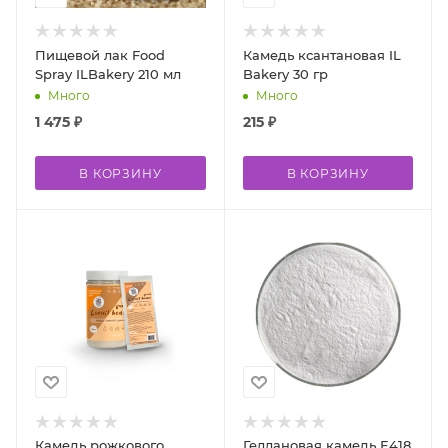
Пищевой лак Food
Камедь ксантановая IL
Spray ILBakery 210 мл
Bakery 30 гр
Много
Много
1 475
₽
215
₽
В КОРЗИНУ
В КОРЗИНУ
Камедь рожкового
Геллановая камедь Е418