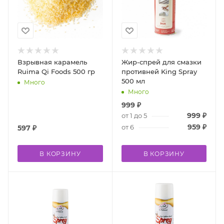
Взрывная карамель
Жир-спрей для смазки
Ruima Qi Foods 500 гр
противней King Spray
500 мл
Много
Много
999
₽
999
₽
от 1 до 5
959
₽
от 6
597
₽
В КОРЗИНУ
В КОРЗИНУ