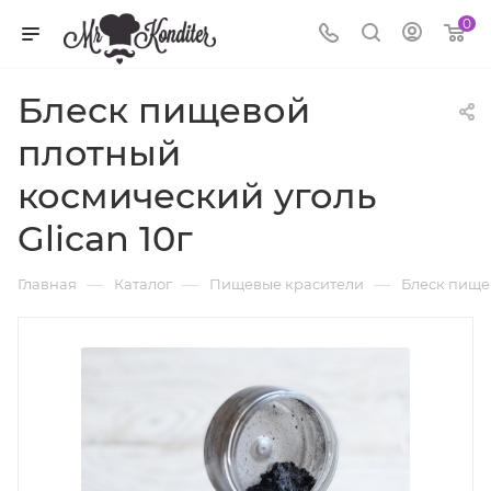
0
Блеск пищевой
плотный
космический уголь
Glican 10г
—
—
—
Главная
Каталог
Пищевые красители
Блеск пище