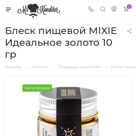
0
Блеск пищевой MIXIE
Идеальное золото 10
гр
—
—
—
Главная
Каталог
Пищевые красители
Блеск пище
Хиты продаж