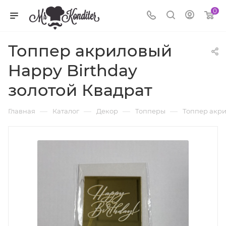
0
Топпер акриловый
Happy Birthday
золотой Квадрат
—
—
—
—
Главная
Каталог
Декор
Топперы
Топпер акри