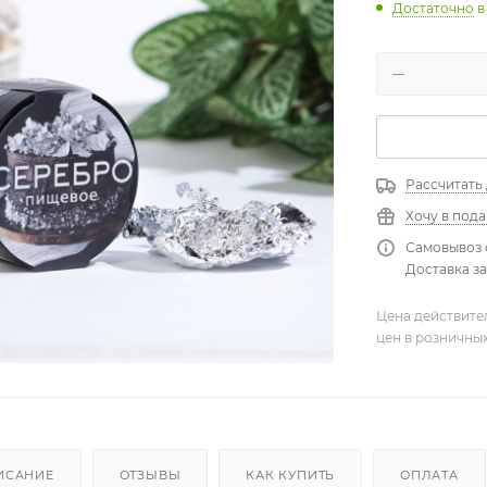
Достаточно
в
Рассчитать
Хочу в под
Самовывоз 
Доставка зав
Цена действите
цен в розничны
ИСАНИЕ
ОТЗЫВЫ
КАК КУПИТЬ
ОПЛАТА