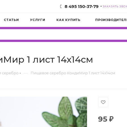
8 495 150-37-79
ЗАКАЗАТЬ ЗВО
СТАТЬИ
УСЛУГИ
КАК КУПИТЬ
ПРОИЗВОДИТЕЛ
Мир 1 лист 14х14см
—
и серебро
Пищевое серебро КондиМир 1 лист 14х14см
95
₽