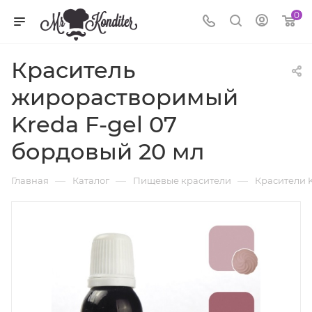
0
Краситель
жирорастворимый
Kreda F-gel 07
бордовый 20 мл
—
—
—
Главная
Каталог
Пищевые красители
Красители