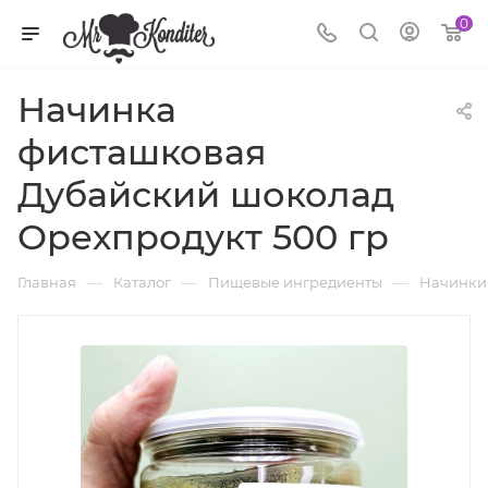
0
Начинка
фисташковая
Дубайский шоколад
Орехпродукт 500 гр
—
—
—
Главная
Каталог
Пищевые ингредиенты
Начинки 