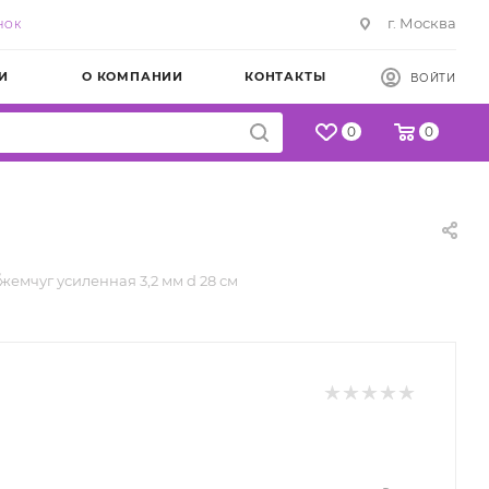
г. Москва
НОК
И
О КОМПАНИИ
КОНТАКТЫ
ВОЙТИ
0
0
м
жемчуг усиленная 3,2 мм d 28 см