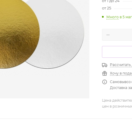
от 1 до 24
от 25
Много
в 5 ма
Рассчитать
Хочу в под
Самовывоз 
Доставка зав
Цена действите
цен в розничны