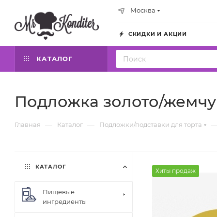
Москва
СКИДКИ И АКЦИИ
КАТАЛОГ
Подложка золото/жемчуг
—
—
Главная
Каталог
Подложки/подставки для торта
КАТАЛОГ
Хиты продаж
Пищевые
ингредиенты