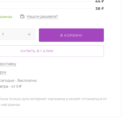
44
₽
38
₽
Нашли дешевле?
газинах
В КОРЗИНУ
КУПИТЬ В 1 КЛИК
 доставку
арок
сегодня - бесплатно
тра - от 0 ₽
льна только для интернет-магазина и может отличаться от
х магазинах