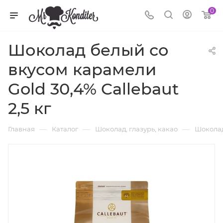
0
Шоколад белый со
вкусом карамели
Gold 30,4% Callebaut
2,5 кг
—
—
—
Главная
Каталог
Шоколад, глазурь, какао
Шоколад