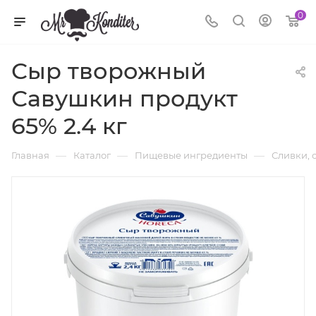
0
Сыр творожный
Савушкин продукт
65% 2.4 кг
—
—
—
Главная
Каталог
Пищевые ингредиенты
Сливки, 