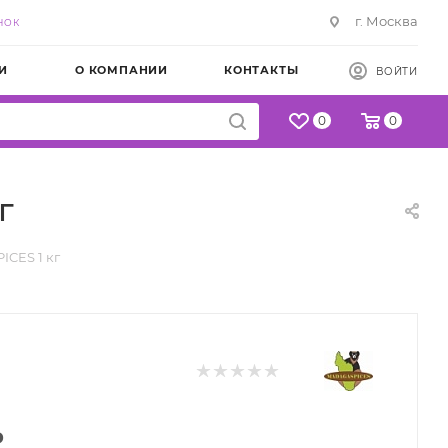
г. Москва
НОК
И
О КОМПАНИИ
КОНТАКТЫ
ВОЙТИ
0
0
г
ICES 1 кг
₽