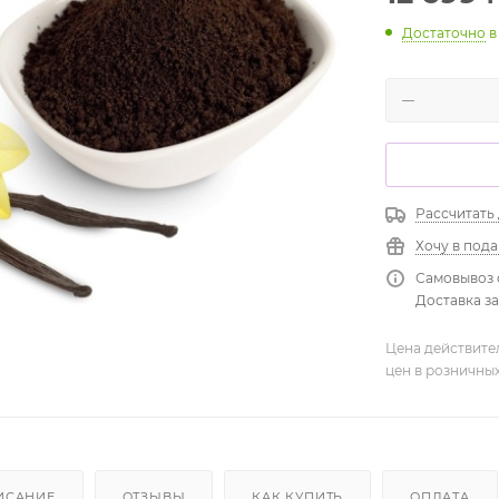
Достаточно
в
Рассчитать
Хочу в под
Самовывоз 
Доставка зав
Цена действите
цен в розничны
ИСАНИЕ
ОТЗЫВЫ
КАК КУПИТЬ
ОПЛАТА