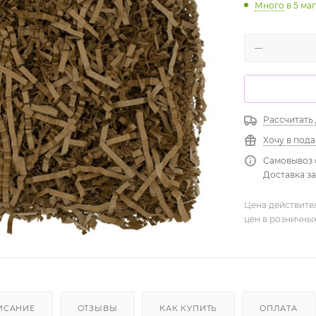
Много
в 5 ма
Рассчитать
Хочу в под
Самовывоз 
Доставка зав
Цена действите
цен в розничны
ИСАНИЕ
ОТЗЫВЫ
КАК КУПИТЬ
ОПЛАТА