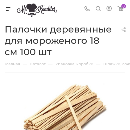
0
Палочки деревянные
для мороженого 18
см 100 шт
—
—
—
Главная
Каталог
Упаковка, коробки
Шпажки, лож