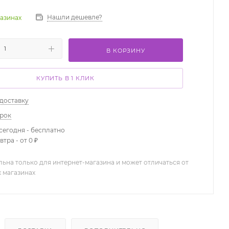
Нашли дешевле?
газинах
В КОРЗИНУ
КУПИТЬ В 1 КЛИК
 доставку
арок
сегодня - бесплатно
тра - от 0 ₽
льна только для интернет-магазина и может отличаться от
х магазинах