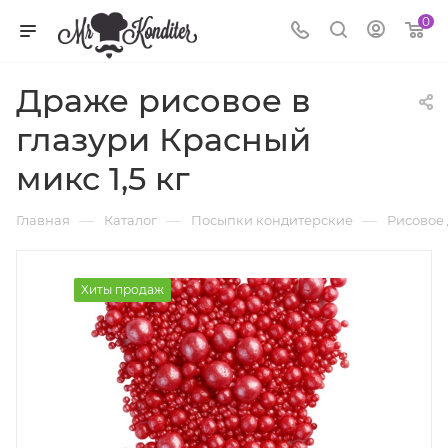
0
Драже рисовое в
глазури Красный
микс 1,5 кг
—
—
—
Главная
Каталог
Посыпки кондитерские
Рисовое
Хиты продаж