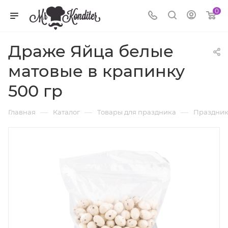
0
Драже Яйца белые
матовые в крапинку
500 гр
—
—
—
Главная
Каталог
Товары для праздника
Праздник