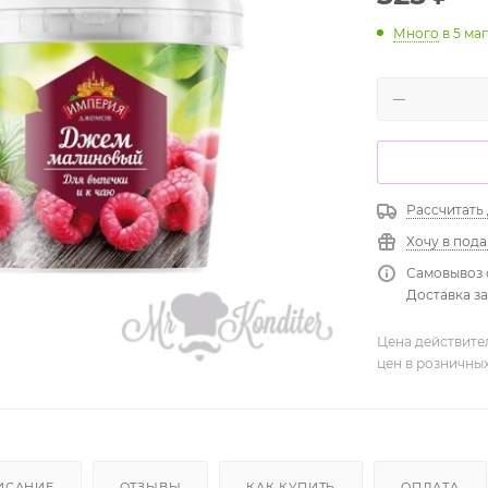
Много
в 5 ма
Рассчитать
Хочу в под
Самовывоз 
Доставка зав
Цена действите
цен в розничны
ИСАНИЕ
ОТЗЫВЫ
КАК КУПИТЬ
ОПЛАТА