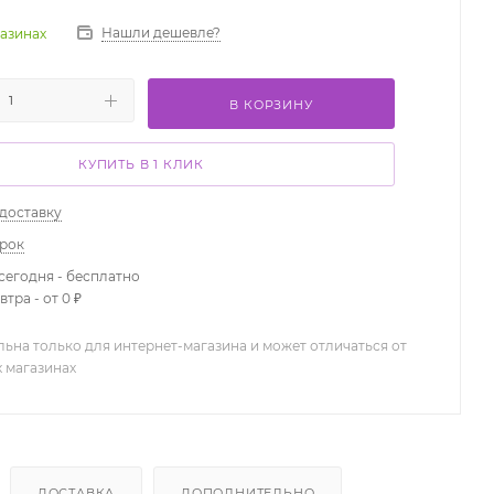
Нашли дешевле?
газинах
В КОРЗИНУ
КУПИТЬ В 1 КЛИК
 доставку
арок
сегодня - бесплатно
тра - от 0 ₽
льна только для интернет-магазина и может отличаться от
х магазинах
ДОСТАВКА
ДОПОЛНИТЕЛЬНО