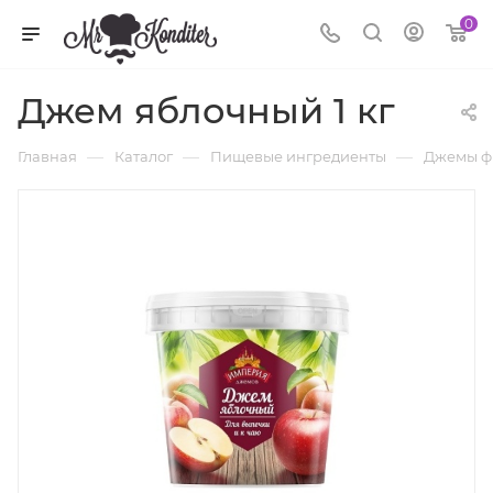
0
Джем яблочный 1 кг
—
—
—
Главная
Каталог
Пищевые ингредиенты
Джемы ф