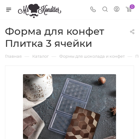
0
Форма для конфет
Плитка 3 ячейки
—
—
—
Главная
Каталог
Формы для шоколада и конфет
П