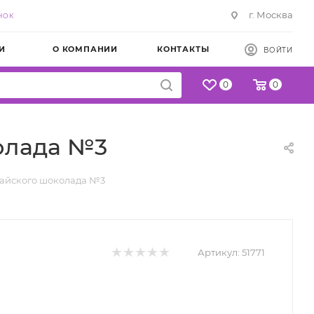
г. Москва
НОК
И
О КОМПАНИИ
КОНТАКТЫ
ВОЙТИ
0
0
олада №3
байского шоколада №3
Артикул:
51771