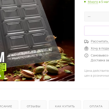
Много
в 5 ма
Рассчитать
Хочу в под
Самовывоз 
Доставка зав
Цена действите
цен в розничны
ИСАНИЕ
ОТЗЫВЫ
КАК КУПИТЬ
ОПЛАТА