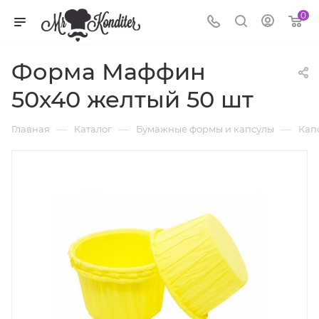
0
Форма Маффин
50х40 желтый 50 шт
—
—
—
Главная
Каталог
Бумажные формы и капсулы
Кап