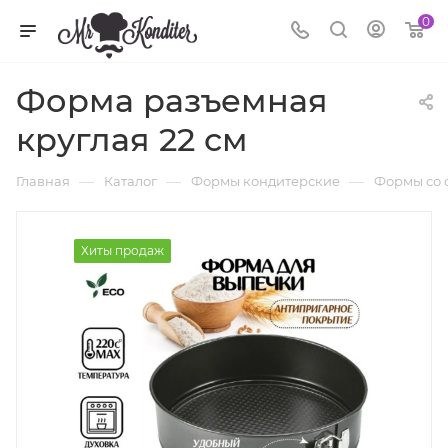
0
Форма разъемная
круглая 22 см
—
—
—
Главная
Каталог
Формы кондитерские
Формы со 
Хиты продаж