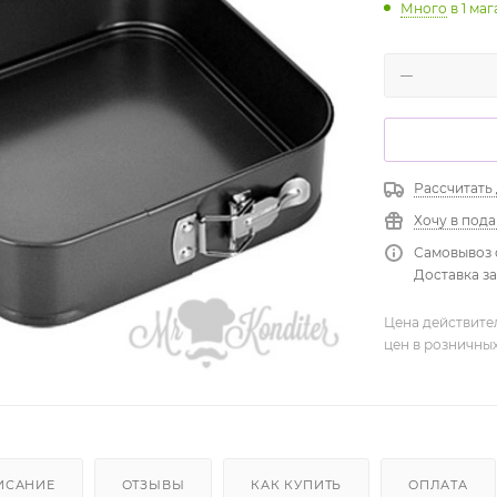
Много
в 1 ма
Рассчитать
Хочу в под
Самовывоз 
Доставка зав
Цена действите
цен в розничны
ИСАНИЕ
ОТЗЫВЫ
КАК КУПИТЬ
ОПЛАТА