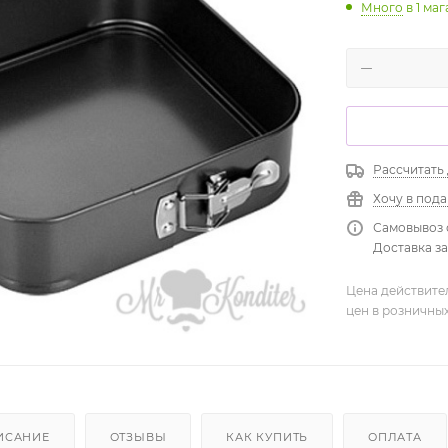
Много
в 1 ма
Рассчитать
Хочу в под
Самовывоз 
Доставка зав
Цена действите
цен в розничны
ИСАНИЕ
ОТЗЫВЫ
КАК КУПИТЬ
ОПЛАТА