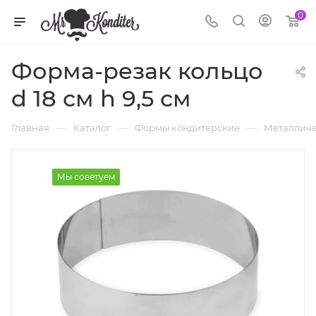
0
Форма-резак кольцо
d 18 см h 9,5 см
—
—
—
Главная
Каталог
Формы кондитерские
Металличе
Мы советуем