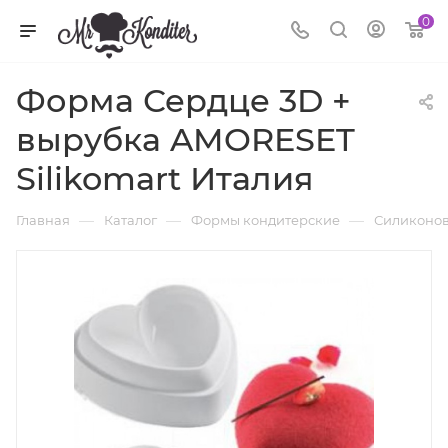
0
Форма Сердце 3D +
вырубка AMORESET
Silikomart Италия
—
—
—
Главная
Каталог
Формы кондитерские
Силиконов