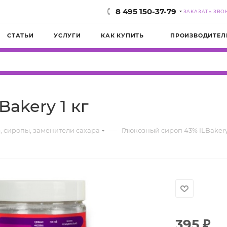
8 495 150-37-79
ЗАКАЗАТЬ ЗВО
СТАТЬИ
УСЛУГИ
КАК КУПИТЬ
ПРОИЗВОДИТЕЛ
akery 1 кг
—
, сиропы, заменители сахара
Глюкозный сироп 43% ILBakery 
395
₽