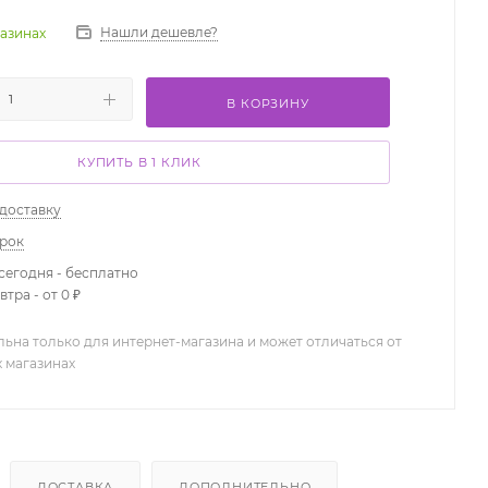
Нашли дешевле?
газинах
В КОРЗИНУ
КУПИТЬ В 1 КЛИК
 доставку
арок
сегодня - бесплатно
тра - от 0 ₽
льна только для интернет-магазина и может отличаться от
х магазинах
ДОСТАВКА
ДОПОЛНИТЕЛЬНО