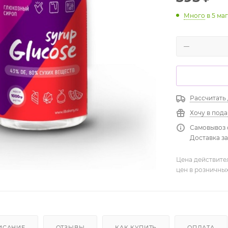
Много
в 5 ма
Рассчитать
Хочу в под
Самовывоз 
Доставка зав
Цена действите
цен в розничны
ИСАНИЕ
ОТЗЫВЫ
КАК КУПИТЬ
ОПЛАТА