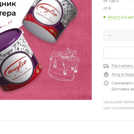
от 1 до 5
от 6
Много
в 5 ма
Рассчитать
Хочу в под
Самовывоз 
Доставка зав
Цена действите
цен в розничны