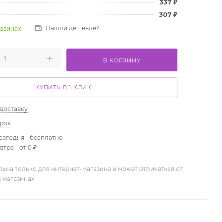
337
₽
307
₽
Нашли дешевле?
газинах
В КОРЗИНУ
КУПИТЬ В 1 КЛИК
 доставку
арок
сегодня - бесплатно
тра - от 0 ₽
льна только для интернет-магазина и может отличаться от
х магазинах