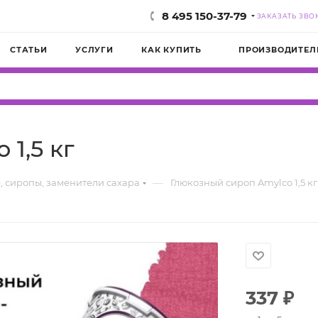
8 495 150-37-79
ЗАКАЗАТЬ ЗВО
СТАТЬИ
УСЛУГИ
КАК КУПИТЬ
ПРОИЗВОДИТЕЛ
1,5 кг
—
, сиропы, заменители сахара
Глюкозный сироп Amylco 1,5 кг
337
₽