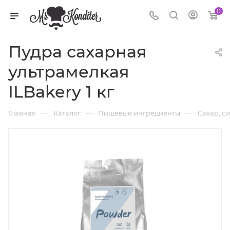
0
Пудра сахарная
ультрамелкая
ILBakery 1 кг
—
—
—
Главная
Каталог
Пищевые ингредиенты
Сахар, с