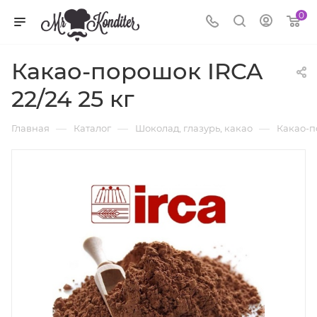
0
Какао-порошок IRCA
22/24 25 кг
—
—
—
Главная
Каталог
Шоколад, глазурь, какао
Какао-