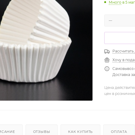
Много
в 5 ма
Рассчитать
Хочу в под
Самовывоз 
Доставка зав
Цена действите
цен в розничны
ИСАНИЕ
ОТЗЫВЫ
КАК КУПИТЬ
ОПЛАТА