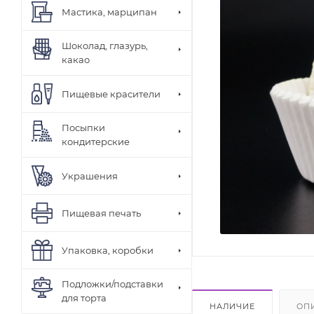
Мастика, марципан
Шоколад, глазурь,
какао
Пищевые красители
Посыпки
кондитерские
Украшения
Пищевая печать
Упаковка, коробки
Подложки/подставки
для торта
НАЛИЧИЕ
ОП