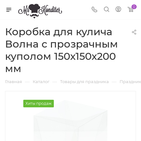
0
Коробка для кулича
Волна с прозрачным
куполом 150х150х200
мм
—
—
—
Главная
Каталог
Товары для праздника
Праздник
Хиты продаж