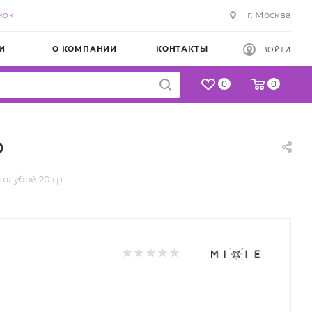
г. Москва
НОК
И
О КОМПАНИИ
КОНТАКТЫ
ВОЙТИ
0
0
р
голубой 20 гр