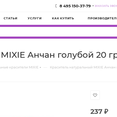
8 495 150-37-79
ЗАКАЗАТЬ ЗВО
СТАТЬИ
УСЛУГИ
КАК КУПИТЬ
ПРОИЗВОДИТЕЛ
MIXIE Анчан голубой 20 г
—
ьные красители MIXIE
Краситель натуральный MIXIE Анчан 
237
₽